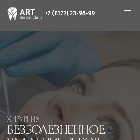
+7 (8172) 23-98-99
ХИРУРГИЯ
БЕЗБОЛЕЗНЕННОЕ
УДАЛЕНИЕ ЗУБОВ
Записаться на консультацию